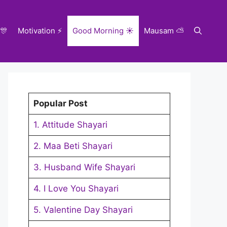
 🎊
Motivation ⚡
Good Morning ☀️
Mausam ⛅
Popular Post
1. Attitude Shayari
2. Maa Beti Shayari
3. Husband Wife Shayari
4. I Love You Shayari
5. Valentine Day Shayari