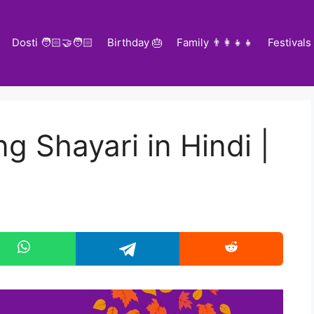
Dosti 🧑🏻‍🤝‍🧑🏻
Birthday 🎂
Family 👨‍👩‍👧‍👧
Festivals
 Shayari in Hindi |