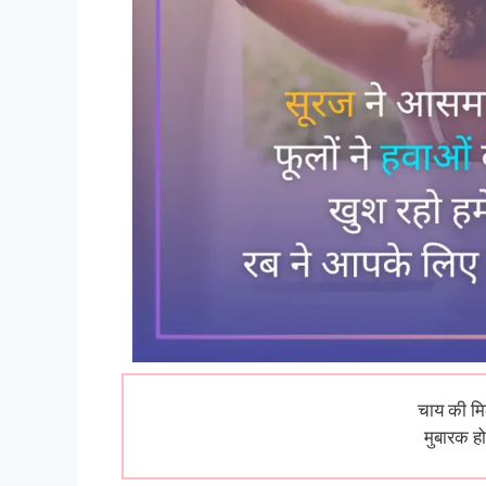
चाय की मि
मुबारक ह