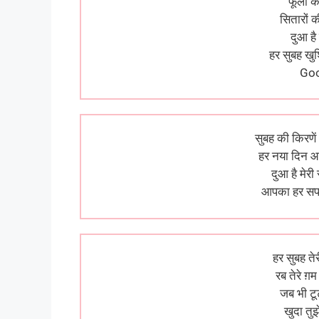
फूलों क
सितारों 
दुआ है
हर सुबह खु
Go
सुबह की किरणें
हर नया दिन आप
दुआ है मेर
आपका हर सप
हर सुबह तेर
रब तेरे ग़
जब भी टूट
खुदा तु