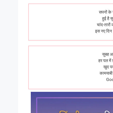
सपनों के
हुई है
चांद-तारो
इस नए दिन 
सुबह आ
हर पल में
खुद प
कामयाबी
Go